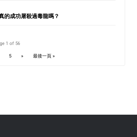
真的成功屠殺過毒龍嗎？
ge 1 of 56
5
»
最後一頁 »