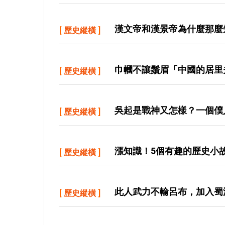
漢文帝和漢景帝為什麼那麼
[
歷史縱橫
]
巾幗不讓鬚眉「中國的居里
[
歷史縱橫
]
吳起是戰神又怎樣？一個僕
[
歷史縱橫
]
漲知識！5個有趣的歷史小
[
歷史縱橫
]
此人武力不輸呂布，加入蜀
[
歷史縱橫
]