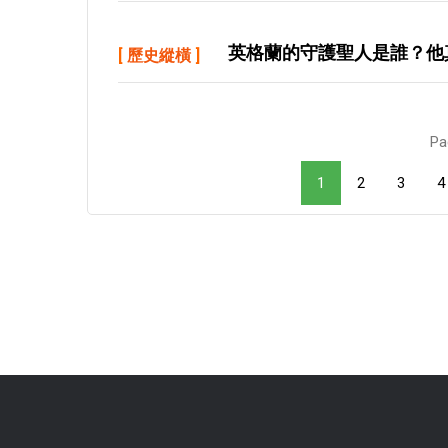
英格蘭的守護聖人是誰？他
[
歷史縱橫
]
Pa
1
2
3
4