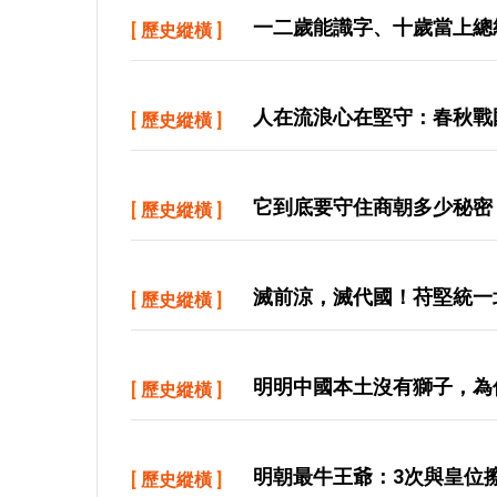
一二歲能識字、十歲當上總
[
歷史縱橫
]
人在流浪心在堅守：春秋戰
[
歷史縱橫
]
它到底要守住商朝多少秘密
[
歷史縱橫
]
滅前涼，滅代國！苻堅統一
[
歷史縱橫
]
明明中國本土沒有獅子，為
[
歷史縱橫
]
明朝最牛王爺：3次與皇位
[
歷史縱橫
]