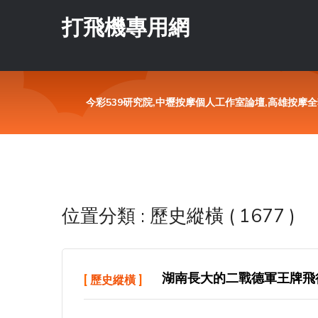
打飛機專用網
今彩539研究院,中壢按摩個人工作室論壇,高雄按摩全套
位置分類 : 歷史縱橫 ( 1677 )
湖南長大的二戰德軍王牌飛行
[
歷史縱橫
]