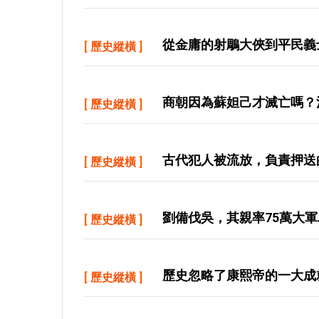
從金庸的射鵰大俠到平民義
[
歷史縱橫
]
商朝因為蘇妲己才滅亡嗎？
[
歷史縱橫
]
古代犯人被流放，負責押送
[
歷史縱橫
]
劉備伐吳，其親率75萬大
[
歷史縱橫
]
歷史忽略了康熙帝的一大成
[
歷史縱橫
]