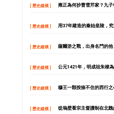
雍正為何抄曹雪芹家？九子
[
歷史縱橫
]
用37年建造的秦始皇陵，
[
歷史縱橫
]
薩爾滸之戰，出身名門的他
[
歷史縱橫
]
公元1421年，明成祖朱棣
[
歷史縱橫
]
穆王一顆按捺不住的西行之
[
歷史縱橫
]
從塢壁看宗主督護制在北魏
[
歷史縱橫
]