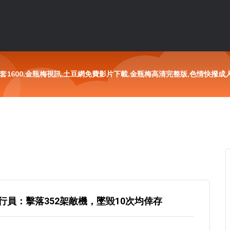
1600,金瓶梅視訊,土豆網免費影片下載,金瓶梅高清完整版,色情快撥成人
員：擊落352架敵機，墜毀10次均倖存