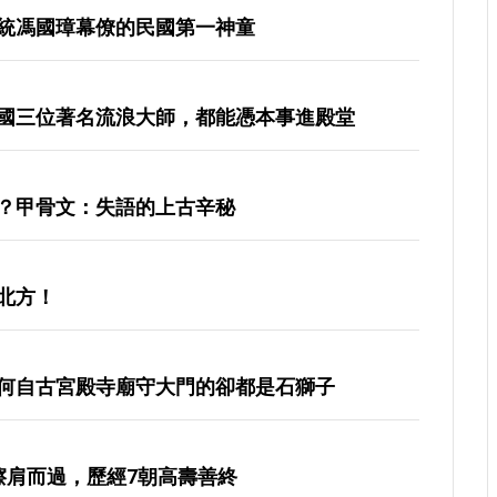
統馮國璋幕僚的民國第一神童
國三位著名流浪大師，都能憑本事進殿堂
？甲骨文：失語的上古辛秘
北方！
何自古宮殿寺廟守大門的卻都是石獅子
擦肩而過，歷經7朝高壽善終