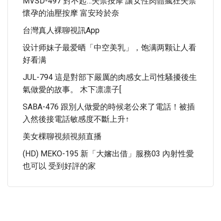
MVSD-497 對不起…失禁按摩 讓女性肉體瘋狂失禁
懷孕的油壓按摩 富安玲於奈
台灣真人裸聊視訊app
设计师妹子最爱晒「中空美乳」，饱满两颗让人看
好看满
JUL-794 這是對部下嚴厲的肉感女上司性騷擾後生
氣做愛的故事。 木下凛凛子[
SABA-476 跟別人做愛的時候老公來了電話！被插
入然後接電話敏感度不斷上升↑
美女棵聊視頻視頻直播
(HD) MEKO-195 新「大嬸出借」服務03 內射性愛
也可以 受到好評的家