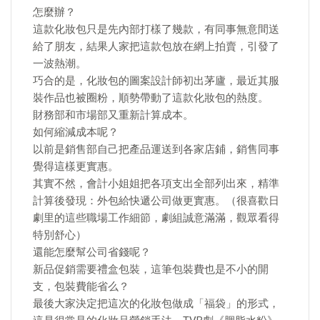
怎麼辦？
這款化妝包只是先內部打樣了幾款，有同事無意間送
給了朋友，結果人家把這款包放在網上拍賣，引發了
一波熱潮。
巧合的是，化妝包的圖案設計師初出茅廬，最近其服
裝作品也被圈粉，順勢帶動了這款化妝包的熱度。
財務部和市場部又重新計算成本。
如何縮減成本呢？
以前是銷售部自己把產品運送到各家店鋪，銷售同事
覺得這樣更實惠。
其實不然，會計小姐姐把各項支出全部列出來，精準
計算後發現：外包給快遞公司做更實惠。（很喜歡日
劇里的這些職場工作細節，劇組誠意滿滿，觀眾看得
特別舒心）
還能怎麼幫公司省錢呢？
新品促銷需要禮盒包裝，這筆包裝費也是不小的開
支，包裝費能省么？
最後大家決定把這次的化妝包做成「福袋」的形式，