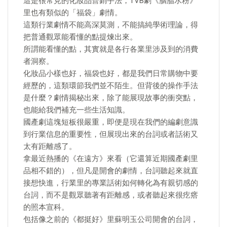
這是很常見的化妝品營銷手法，TVB劇《胭脂水粉》
里也有類似的「福袋」劇情。
這類行業劇情不能高深莫測，不能搞純學術理論，得
把普通觀眾能看懂的點提煉出來。
所謂能看懂的點，其實就是各行各業里涉及到的消費
者洞察。
化妝品小樣也好，福袋也好，都是我們日常購物中要
經歷的，這類環節我們並不陌生。但背後的操作手法
是什麼？劇情揭秘出來，除了能展現故事的衝突點，
也能給我們補充一些生活知識。
國產劇這塊短板很嚴重，即便是現在我們的編劇意識
到行業信息的重要性，但展現出來的台詞或者話術又
太有距離感了。
拿最近熱播的《在遠方》來看（它還算近期國產劇里
品相不錯的），但凡是開會的劇情，台詞聽起來就直
接想快進，行業里的專業話術如何轉化為有親切感的
台詞，而不是觀眾聽著有距離感，或者聽起來很疙瘩
的照本宣科。
包括像之前的《都挺好》里蘇明玉公司開會的台詞，