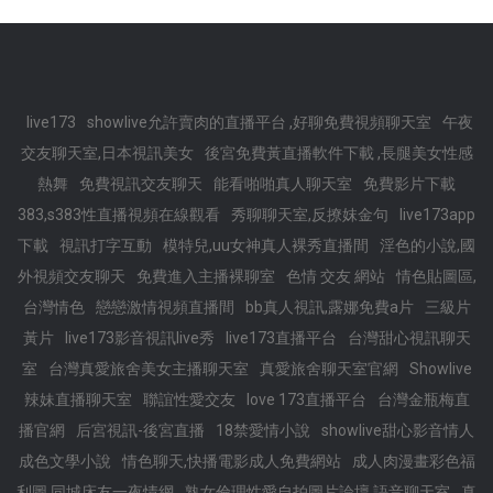
live173
showlive允許賣肉的直播平台 ,好聊免費視頻聊天室
午夜
交友聊天室,日本視訊美女
後宮免費黃直播軟件下載 ,長腿美女性感
熱舞
免費視訊交友聊天
能看啪啪真人聊天室
免費影片下載
383,s383性直播視頻在線觀看
秀聊聊天室,反撩妺金句
live173app
下載
視訊打字互動
模特兒,uu女神真人裸秀直播間
淫色的小說,國
外視頻交友聊天
免費進入主播裸聊室
色情 交友 網站
情色貼圖區,
台灣情色
戀戀激情視頻直播間
bb真人視訊,露娜免費a片
三級片
黃片
live173影音視訊live秀
live173直播平台
台灣甜心視訊聊天
室
台灣真愛旅舍美女主播聊天室
真愛旅舍聊天室官網
Showlive
辣妹直播聊天室
聯誼性愛交友
love 173直播平台
台灣金瓶梅直
播官網
后宮視訊-後宮直播
18禁愛情小說
showlive甜心影音情人
成色文學小說
情色聊天,快播電影成人免費網站
成人肉漫畫彩色福
利圖,同城床友一夜情網
熟女倫理性愛自拍圖片論壇,語音聊天室
真