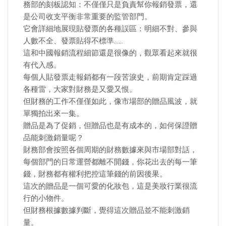
務部的刻板認知：不僅僅只是負責幫你報銷發票，還
是公司收支平衡非常重要的監管部門。
它會詳細地展現貼發票的各種誤區：明細不對、參與
人數不全、發票貼得不標準……
這和中國報銷流程細節還是很像的，觀眾看起來就很
有代入感。
每個人貼發票走報銷都有一段苦淚史，前期肯定踩過
各種雷，大家對財務是又愛又恨。
但財務的工作不僅僅如此，像市場部的贈品風波，就
單獨拍出來一集。
贈品是為了促銷，但贈品也是有成本的，如何保證贈
品能刺激銷量呢？
財務部會按照各個周期的財務數據來與市場部對話，
每個部門的日常運營都離不開錢，你花出去的每一筆
錢，財務都有權利把控這筆錢的前因後果。
這次的贈品是一個可愛的化妝包，這是美妝行業很流
行的小物件。
但財務根據數據判斷，覺得這次贈品並不能刺激銷
量。