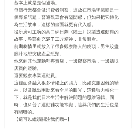
基本上就是走個過場。
每個行業都會做消費者洞察，這放在市場學範疇是一
個專業話題，普通觀眾會有隔閡感，但如果把它轉化
為生活故事，這樣的畫面就更有代入感。
役所廣司主演的高口碑日劇《陸王》說製造運動鞋的
故事，整部劇充滿了工匠精神，非常耐看。
前期劇情里就放入了很多觀察路人的鏡頭，男主絞盡
腦汁地想突破產品瓶頸。
他來到其他運動鞋專賣店，一邊觀察市場，一邊聽取
店員的經驗。
還要觀察專業運動員。
這裡面會融入很多情緒上的張力，比如克服困難的精
神，以及跳出困勁來看全局的眼光，這種張力轉化一
下，就是我們日常生活中解決問題的思維邏輯。同
時，也科普了運動鞋功能常識，這與我們的生活也是
有關聯的。
【還可以繼續關注我們哦~】