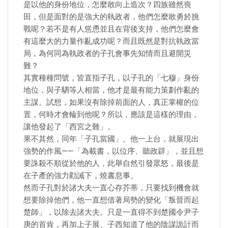
是以他的身份地位，怎麼敢向上造次？四族雖然喪
田，但是面對的是強大的執政者，他們怎麼敢勇於挑
戰呢？若不是有人慫恿並且在背後支持，他們怎麼會
有這麼大的力量作亂成功呢？而且既然是對抗執政當
局，為何同為執政者的子孔會事先知情而且避開災
難？
其實種種問號，皆直指子孔，以子孔的「七穆」身份
地位，與子駟等人相當，他才是最有能力策劃作亂的
主謀。試想，如果沒有除掉前面的人，真正掌權的位
置，何時才會輪到他呢？所以，應該是這樣的理由，
讓他發起了「西宮之難」。
果不其然，同年「子孔當國」。他一上台，就展現出
強勢的作風——「為載書，以位序、聽政辟」，並且想
要誅殺不順從於他的人，此舉自然引發眾怒，最後是
在子產的強力勸誡下，燒書息事。
然而子孔對於諸大夫一直心存芥蒂，只要找到機會就
想要除掉他們，他一直想借著局勢的變化「叛晉而起
楚師」，以除去諸大夫。只是一直得不到楚國令尹子
庚的首肯，再加上子展、子西知道了他的陰謀詭計而