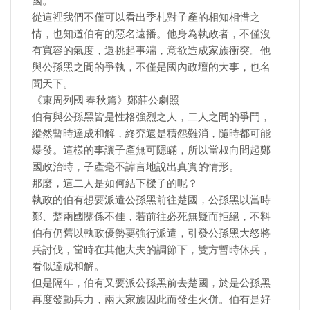
國。
從這裡我們不僅可以看出季札對子產的相知相惜之
情，也知道伯有的惡名遠播。他身為執政者，不僅沒
有寬容的氣度，還挑起事端，意欲造成家族衝突。他
與公孫黑之間的爭執，不僅是國內政壇的大事，也名
聞天下。
《東周列國·春秋篇》鄭莊公劇照
伯有與公孫黑皆是性格強烈之人，二人之間的爭鬥，
縱然暫時達成和解，終究還是積怨難消，隨時都可能
爆發。這樣的事讓子產無可隱瞞，所以當叔向問起鄭
國政治時，子產毫不諱言地說出真實的情形。
那麼，這二人是如何結下樑子的呢？
執政的伯有想要派遣公孫黑前往楚國，公孫黑以當時
鄭、楚兩國關係不佳，若前往必死無疑而拒絕，不料
伯有仍舊以執政優勢要強行派遣，引發公孫黑大怒將
兵討伐，當時在其他大夫的調節下，雙方暫時休兵，
看似達成和解。
但是隔年，伯有又要派公孫黑前去楚國，於是公孫黑
再度發動兵力，兩大家族因此而發生火併。伯有是好