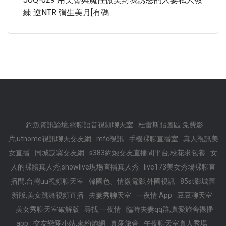
練 逆NTR 彌生美月[有碼
釣魚資訊論壇,網聊語音視頻聊天室
杜雷斯貼圖區 免費影
片,uthome視訊聊天交友網
mfc視訊
手機裸聊直播室
真人視訊美
女直播
同城寂寞交友網
s383約炮交友直播間平台,校花求包養
女
人的裸體真人秀,showlive現場直播真人秀
live173美女秀場裸聊直
播間,台灣uu視頻聊天室
韓國色、情微電影,外國視訊
85st影城舊
新版,美女跳舞視頻直播
夫妻秀聊天室
一夜情 App
豆豆聊天室
美女秀聊天室破解版
尋找 一夜情
臨時夫妻qq群,真愛旅舍裸播
app
交友戀愛小站,來約炮網
真愛旅舍
午夜聊天室真人秀場