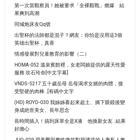
第一次當觀察員！她被要求「全裸觀戰」燃爆 結
果爽到高潮
同城炮床友qq號
出聖杯的法師都是混子？網友：你怕是沒用這3個
英雄出聖杯，真香
情感發展對兒童教育的影響（二）
HOMA-052 溫泉賓館裡，女老闆娘提供的露天性愛
服務 吹石玲奈[中文字幕]
VNDS-5217 五十歲岳母 岳母渴求女婿的肉體，接
受堅硬的肉棒…[有碼中文字
(HD) ROYD-030 我姊姊看起來超土、摘下眼鏡後變
身成絶世美女、長年思念
長時間插入！搞到床單全是X液 他換新女友…結果
好擔心
JUQ-029 用美臀與魔性微笑對我誘惑的人妻私人教