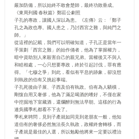
嚴加防備，所以始終不敢會楚師，最終功敗垂成。
《東周列國·春秋篇》鄭莊公劇照
子孔的專政，讓國人深以為患。《左傳》云：「鄭子
孔之為政也專。國人患之，乃討西宮之難，與純門之
師。」
從這裡的記載，我們可以明確知道，子孔正是當年一
手策劃「西宮之難」的始作俑者，他為了掌握權力，
暗中資助別人來殺害自己的親兄弟。當權後又不與人
和睦相處，一心只想要專政，終於引起討伐，罪有應
得。「七穆之爭」到此，看似有平息的跡象，卻沒想
到執政的伯有又挑起事端。
子孔死後由子展、子西及伯有執政。伯有為人驕橫，
剛愎自用又奢侈，他為了滿足喝酒的嗜好，不僅在家
中挖掘地下室藏酒，還爛醉到無法早朝。這樣的行為
連吳國季札都看不下去了。
季札來聘問，見到子產就如同見到老朋友一般，他知
道伯有的奢侈必然無法長久執政，政權終會轉移，而
子產就是最佳的人選，所以勉勵他將來一定要以禮治