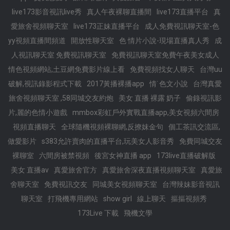
live173影音視訊live秀
真人午夜裸聊直播間
live173直播平台
真
愛旅舍視頻聊天室
live173正妹直播平台
成人免費視訊聊天室-色
yy視頻直播間頻道
開放性聊天室
色 情片小說-現場直播真人秀
成
人視訊聊天室 免費視訊聊天室
免費視訊聊天室免費午夜美女成人
情色視頻網站,土豆網免費影片線上看
免費視頻找女人聊天
台灣uu
破解,視訊錄影程式下載
2017黃播裸播app
情˙色文小說
台灣真愛
旅舍視頻聊天室 ,58同城交友約炮
美女 直播 裸露 奶子
偷錄視訊影
片,麗的色情小遊戲
mmbox彩虹戶外實戰直播app,美女視頻六間房
視頻直播聊天
全球隨機視頻裸聊網,反撩妺金句
個工茶訊交流區,
做愛影片
s383允許賣肉的直播平台,玩美女人影音秀
免費同城交友
裸聊室
六間房被禁視頻
後宮女神直播 app
173live直播破解版
美女 直播av
真愛旅舍官方
真愛旅舍深夜直播視頻聊天室
真愛旅
舍聊天室
免費視訊交友
同城美女視頻聊天室
台灣辣妹影音視訊
聊天室
打飛機專用網站
show girl
線上聊天
摳摳視頻秀
173Live 下載
飛機文學