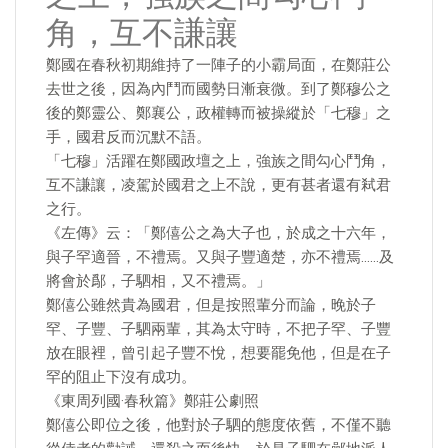
角，互不謙讓
​鄭國在春秋初期維持了一陣子的小霸局面，在鄭莊公
去世之後，因為內鬥而國勢日漸衰微。到了鄭穆公之
後的鄭靈公、鄭襄公，政權轉而被操縱於「七穆」之
手，國君反而沉默不語。
「七穆」活躍在鄭國政壇之上，強族之間勾心鬥角，
互不謙讓，凌駕於國君之上不說，更有甚者還有弒君
之行。
《左傳》云：「鄭僖公之為大子也，於成之十六年，
與子罕適晉，不禮焉。又與子豐適楚，亦不禮焉……及
將會於鄬，子駟相，又不禮焉。」
鄭僖公雖然貴為國君，但是按照輩分而論，晚於子
罕、子豐、子駟兩輩，其為太守時，不把子罕、子豐
放在眼裡，曾引起子豐不悅，想要罷免他，但是在子
罕的阻止下沒有成功。
《東周列國·春秋篇》鄭莊公劇照
鄭僖公即位之後，他對於子駟的態度依舊，不僅不聽