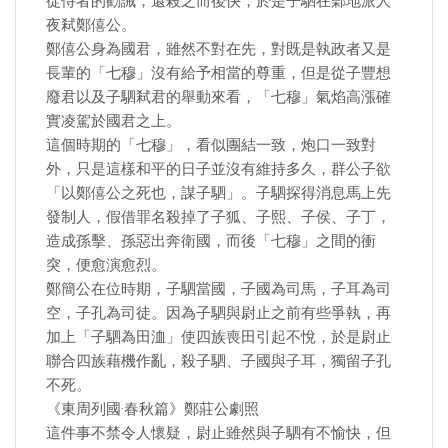
從侍者的勸誡，還殺之而後快，於是子駟在鄵地派人
夜弒鄭僖公。
鄭僖公身為國君，雖然不對在先，對既是執政者又是
長輩的「七穆」沒有給予相當的尊重，但是從子豐想
廢君以及子駟弒君的舉動來看，「七穆」氣焰高漲確
實凌駕於國君之上。
這個時期的「七穆」，看似團結一致，炮口一致對
外，只是這樣和平的日子並沒有維持多久，群公子欲
「以鄭僖公之死也，謀子駟」。子駟探得消息馬上先
發制人，假借罪名殺掉了子狐、子熙、子侯、子丁，
造成孫擊、孫惡出奔衛國，而後「七穆」之間的衝
突，便愈演愈烈。
鄭簡公在位時期，子駟當國，子國為司馬，子耳為司
空，子孔為司徒。因為子駟與尉止之前有些爭執，再
加上「子駟為田洫」使四族喪田引起不悅，於是尉止
聯合四族藉機作亂，殺子駟、子國與子耳，獨留子孔
不死。
《東周列國·春秋篇》鄭莊公劇照
這件事不禁令人懷疑，尉止雖然與子駟有不愉快，但