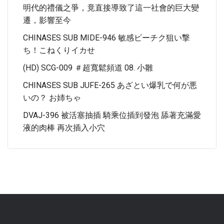
明代的禮儀之爭，竟直接導致了這一社會的巨大變
遷，影響至今
CHINASES SUB MIDE-946 敏感ビーチク狙い撃
ち！こねくりイカせ
(HD) SCG-009 ＃超寬鬆頻道 08. 小雛
CHINASES SUB JUFE-265 あざとい爆乳で何が悪
いの？ お姉ちゃ
DVAJ-396 被活塞抽插 騎乘位插到發泡 舔著充滿愛
液的肉棒 再次插入小穴