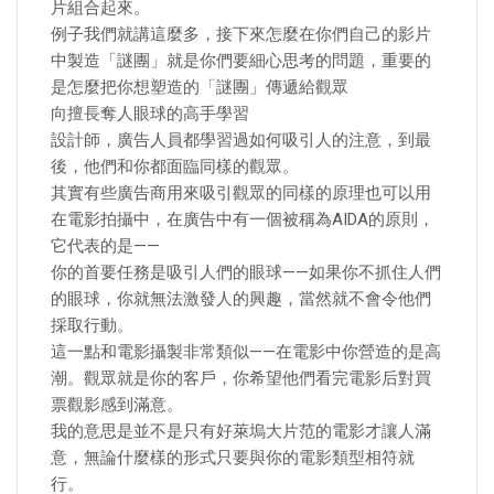
片組合起來。
例子我們就講這麼多，接下來怎麼在你們自己的影片
中製造「謎團」就是你們要細心思考的問題，重要的
是怎麼把你想塑造的「謎團」傳遞給觀眾
向擅長奪人眼球的高手學習
設計師，廣告人員都學習過如何吸引人的注意，到最
後，他們和你都面臨同樣的觀眾。
其實有些廣告商用來吸引觀眾的同樣的原理也可以用
在電影拍攝中，在廣告中有一個被稱為AIDA的原則，
它代表的是——
你的首要任務是吸引人們的眼球——如果你不抓住人們
的眼球，你就無法激發人的興趣，當然就不會令他們
採取行動。
這一點和電影攝製非常類似——在電影中你營造的是高
潮。觀眾就是你的客戶，你希望他們看完電影后對買
票觀影感到滿意。
我的意思是並不是只有好萊塢大片范的電影才讓人滿
意，無論什麼樣的形式只要與你的電影類型相符就
行。