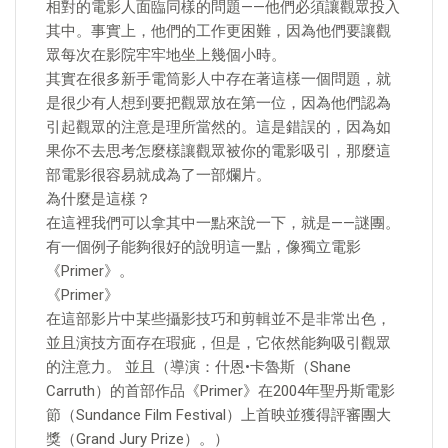
相對的電影人面臨同樣的問題——他們必須讓觀眾投入
其中。事實上，他們的工作更困難，因為他們要讓觀
眾每次在影院牢牢地坐上幾個小時。
其實在很多新手電筒影人中存在著這樣一個問題，就
是很少有人想到要把觀眾放在第一位，因為他們認為
引起觀眾的注意是理所當然的。這是錯誤的，因為如
果你不去思考怎麼樣讓觀眾被你的電影吸引，那麼這
部電影很容易就成為了一部爛片。
為什麼是這樣？
在這裡我們可以拿其中一點來說一下，就是——謎團。
有一個例子能夠很好的說明這一點，像獨立電影
《Primer》。
《Primer》
在這部影片中某些攝影技巧和剪輯並不是非常出色，
並且演技方面存在瑕疵，但是，它依然能夠吸引觀眾
的注意力。 並且（導演：什恩•卡魯斯（Shane
Carruth）的首部作品《Primer》在2004年聖丹斯電影
節（Sundance Film Festival）上首映並獲得評審團大
獎（Grand Jury Prize）。）