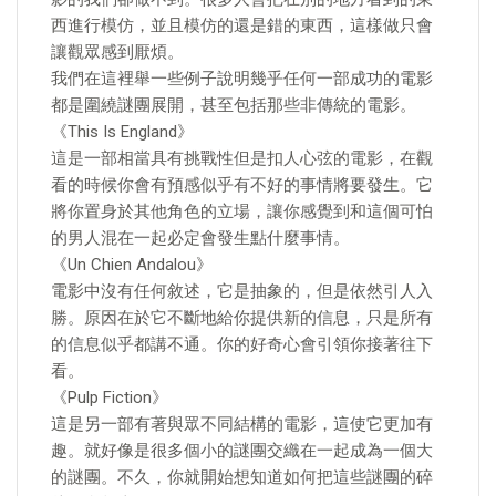
西進行模仿，並且模仿的還是錯的東西，這樣做只會
讓觀眾感到厭煩。
我們在這裡舉一些例子說明幾乎任何一部成功的電影
都是圍繞謎團展開，甚至包括那些非傳統的電影。
《This Is England》
這是一部相當具有挑戰性但是扣人心弦的電影，在觀
看的時候你會有預感似乎有不好的事情將要發生。它
將你置身於其他角色的立場，讓你感覺到和這個可怕
的男人混在一起必定會發生點什麼事情。
《Un Chien Andalou》
電影中沒有任何敘述，它是抽象的，但是依然引人入
勝。原因在於它不斷地給你提供新的信息，只是所有
的信息似乎都講不通。你的好奇心會引領你接著往下
看。
《Pulp Fiction》
這是另一部有著與眾不同結構的電影，這使它更加有
趣。就好像是很多個小的謎團交織在一起成為一個大
的謎團。不久，你就開始想知道如何把這些謎團的碎