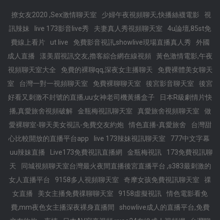
撩女友2020 ,Sex激情聊天室
少婦午夜視頻聊天,快播絲襪電影
視
訊辣妹
live 173影音live秀
夫妻真人秀視頻聊天室
4u論壇,85st免
費線上看片
ut live
免費影音視訊,showlive現場直播真人秀
外國
成人直播
漾美眉視訊交友,擼客綜合網在線視頻
黃色激情電影,午夜
視頻聊天室大全
免費的裸聊qq,深夜女主播聊天
免費裸體美女聊天
室
台灣一對一視頻聊天室
免費裸聊聊天室
後宮影音聊天室
後宮
好看又刺激不封號的直播,uu女神老司機黃播盒子
日本R級劇情片快
播,真愛旅舍視頻破解
金瓶梅視訊聊天室
真愛旅舍視頻聊天室
做
愛裸聊室-聊天美女視訊-免費交友約炮
情色直播-真愛旅舍
台灣甜
心比較開放的直播平台app
live 173辣妹視訊聊天室
777中文字幕
uu辣妹直播
Live173免費視訊直播網
金瓶梅視訊
173免費視訊聊
天
同城視頻聊天室台灣最火夜間直播後宮直播平台 ,s383最刺激的
女人直播平台
9158多人視頻聊天室
奇摩女孩免費視訊聊天室
祼
女直播
美女主播免費祼聊聊天室
9158虛擬視訊
情色電影看免
費,mm夜色女主播深夜裸身直播間
showlive成人的直播平台,免費