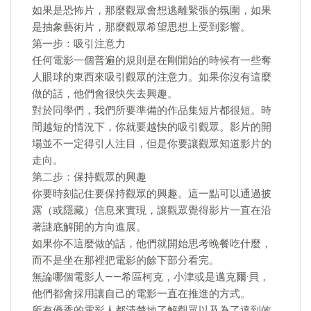
如果是恐怖片，那麼觀眾會想逃離緊張的氛圍，如果
是抽象藝術片，那麼觀眾希望思想上受到影響。
第一步：吸引注意力
任何電影一個普遍的規則是在剛開始的時候有一些奪
人眼球的東西來吸引觀眾的注意力。如果你沒有這麼
做的話，他們會很快失去興趣。
對於同學們，我們所要準備的作品集短片都很短。時
間越短的情況下，你就要越快的吸引觀眾。影片的開
場並不一定得引人注目，但是你要讓觀眾知道影片的
走向。
第二步：保持觀眾的興趣
你要時刻記住要保持觀眾的興趣。這一點可以通過披
露（或隱藏）信息來實現，讓觀眾覺得影片一直在沿
著謎底解開的方向進展。
如果你不這麼做的話，他們就開始思考晚餐吃什麼，
而不是坐在那裡把電影的餘下部分看完。
無論哪個電影人——希區柯克，小津或是邁克爾·貝，
他們都會採用讓自己的電影一直在推進的方式。
所有優秀的電影人都清楚地了解觀眾以及為了達到效