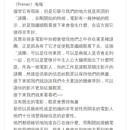
《Primer》海報
儘管它有瑕疵，但是它吸引我們的地方就是所謂的
「謎團」，在剛開始的時候，電影有一種神秘的暗
示，於是我繼續觀看接下來會發生什麼。在這方面它
做得非常好。
其實在很多電影中你都會發現他們之中存在著某種謎
團。正是因為有了它才促使觀眾繼續觀看下去。這個
「謎團」可以是任何東西，可以是兩個人是否會走到
一起，也可以是驚悚片中主人公大腦裡面出了什麼問
題。作為一個電影人，你的工作是讓觀眾關注影片的
謎團，然後提供新的信息給觀眾以保持他們的興趣。
接下來呢我們就說說我們今天要說的幾條準則，可以
讓你的影片更加征服觀眾。
接下來我們就來看看吧~~
沒有懸念的電影，觀眾會覺得無趣
那些以其藝術性或是拍攝的非常規性而聞名的電影人
他們十分清楚揭秘信息的必要性。
他們都很確切地知道自己在做什麼。而剛開始接觸電
影的我們卻做不到。很多人會把在別的地方看到的東