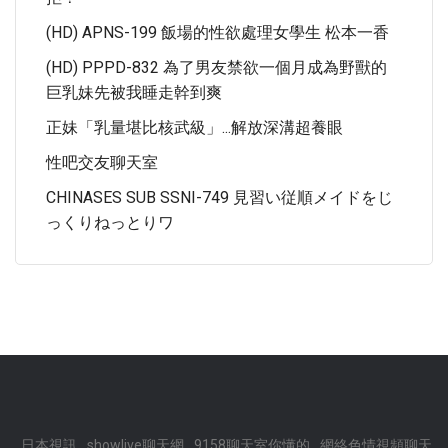
(HD) APNS-199 飯場的性欲處理女學生 松本一香
(HD) PPPD-832 為了男友禁欲一個月成為野獸的
巨乳妹先被我睡走幹到爽
正妹「乳量堪比核武級」...解放深溝超養眼
性吧交友聊天室
CHINASES SUB SSNI-749 見習い従順メイドをじ
っくりねっとりワ
日本視訊
showlive聊天網
9158聊天室你懂的
網絡色情視頻聊天