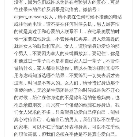
没有，因为你们或许以为是在考验男人的真心，可是
往往带来的代价及后果是沉痛的。微信号：
aiqing_meiwen女人，请不要在任何时候不接他的电话
或挂他的电话，请不要在任何时候关机，男人最害怕
的就是莫过于和心爱的人联系不上，在他最脆弱的时
候一定要在他身边，不管你再忙再累。男人最需要的
就是女人的鼓励和安慰。女人，请珍惜身边爱你的那
个男人，不要因为家人的束缚而放弃，要记住，你是
和他过过一辈子而不是和自己家人过一辈子，不管你
做错什么，家人都会原谅你，所以在做选择时其实不
用考虑就知道选哪个结果，不要等到一切失去后才去
追悔，时间是不等人的。女人们，请珍惜好身边那个
傻傻的他，无论是生病还是老了的时候或是你不开心
的时候，陪伴在你身边的不是你年迈的爸爸妈妈，也
不是亲戚朋友，而只有一个傻傻的他陪在你身边。我
们女人渴求的不多，只希望身边爱自己疼自己，能够
真心对待自己，心痛自己的男人，我们可以不在乎他
的家事、可以不在乎他的外表和身高、可以不在乎他
的职位高低，但我们必须在乎他是不是真心爱自己。