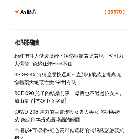
Av影片
( 23870 )
相關閱讀
粉紅俏佳人清透薄紗下誘惑胴體若隱若現 勾引力
大爆發…色慾狂炸Hold不住
SSIS-345 持續強硬挑逗剎車直到極限感度提高恍
惚嗑藥大絶頂性愛 汐世[有碼
ROE-090 兒子的結婚前夜、母親也不過是位女人。
加山夏子[有碼中文字幕]
CAWD-208 魅力的巨臀現役女素人美女 琴羽美緒
菜 會說日本語英語韓語的歸國
白襯衫+百褶裙+紅色高跟鞋這樣的制服誘惑怎麼抗
拒？