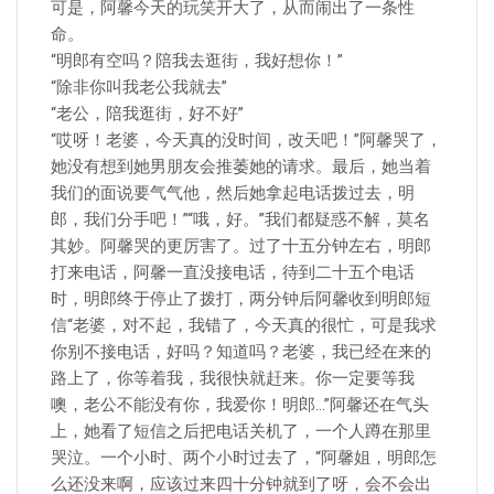
可是，阿馨今天的玩笑开大了，从而闹出了一条性
命。
“明郎有空吗？陪我去逛街，我好想你！”
“除非你叫我老公我就去”
“老公，陪我逛街，好不好”
“哎呀！老婆，今天真的没时间，改天吧！”阿馨哭了，
她没有想到她男朋友会推萎她的请求。最后，她当着
我们的面说要气气他，然后她拿起电话拨过去，明
郎，我们分手吧！”“哦，好。”我们都疑惑不解，莫名
其妙。阿馨哭的更厉害了。过了十五分钟左右，明郎
打来电话，阿馨一直没接电话，待到二十五个电话
时，明郎终于停止了拨打，两分钟后阿馨收到明郎短
信“老婆，对不起，我错了，今天真的很忙，可是我求
你别不接电话，好吗？知道吗？老婆，我已经在来的
路上了，你等着我，我很快就赶来。你一定要等我
噢，老公不能没有你，我爱你！明郎…”阿馨还在气头
上，她看了短信之后把电话关机了，一个人蹲在那里
哭泣。一个小时、两个小时过去了，“阿馨姐，明郎怎
么还没来啊，应该过来四十分钟就到了呀，会不会出