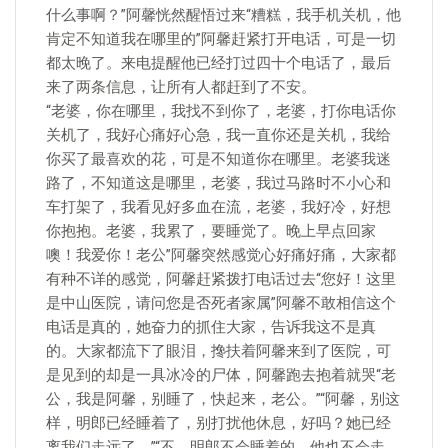
什么事啊？”阿馨恍然醒悟过来“糟糕，我手机关机，他
肯定不知道我在哪里的”阿馨赶紧打开电话，可是一切
都太晚了。来电提醒他已经打过四十个电话了，最后
来了两条信息，让所有人都赶到了不安。
“老婆，你在哪里，我找不到你了，老婆，打你电话你
关机了，我好心痛好心急，我一直你还是关机，我给
你买了最喜欢的花，可是不知道你在哪里。老婆我迷
路了，不知道这是哪里，老婆，我过马路时不小心和
车打架了，我看见好多血在流，老婆，我好冷，好想
你抱抱。老婆，我累了，要睡觉了。晚上早点回家
噢！我爱你！老公”阿馨突然感觉心好痛好痛，大家都
有种不详的感觉，阿馨赶紧拨打电话过去“您好！这里
是中山医院，请问您是否死者家属”阿馨不敢相信这个
电话是真的，她奋力的抓住大家，告诉我这不是真
的。大家都流下了眼泪，搀扶着阿馨来到了医院，可
是见到的却是一具冰冷的尸体，阿馨跑去抱着就哭“老
公，我是阿馨，别睡了，快起来，老公。”“阿馨，别这
样，明郎已经睡着了，别打扰他休息，好吗？她已经
离我们走远了。”“不，明郎不会睡着的，他也不会走