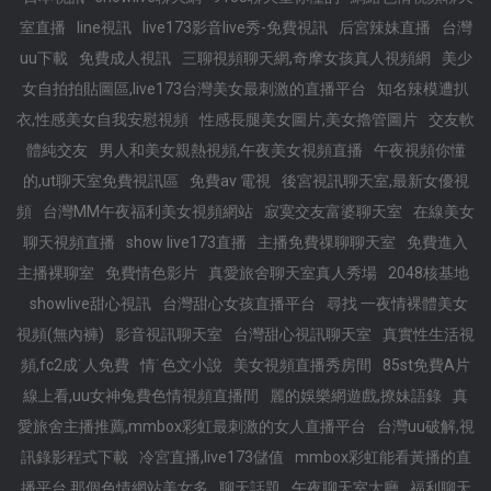
室直播
line視訊
live173影音live秀-免費視訊
后宮辣妹直播
台灣
uu下載
免費成人視訊
三聊視頻聊天網,奇摩女孩真人視頻網
美少
女自拍拍貼圖區,live173台灣美女最刺激的直播平台
知名辣模遭扒
衣,性感美女自我安慰視頻
性感長腿美女圖片,美女擼管圖片
交友軟
體純交友
男人和美女親熱視頻,午夜美女視頻直播
午夜視頻你懂
的,ut聊天室免費視訊區
免費av 電視
後宮視訊聊天室,最新女優視
頻
台灣MM午夜福利美女視頻網站
寂寞交友富婆聊天室
在線美女
聊天視頻直播
show live173直播
主播免費祼聊聊天室
免費進入
主播裸聊室
免費情色影片
真愛旅舍聊天室真人秀場
2048核基地
showlive甜心視訊
台灣甜心女孩直播平台
尋找 一夜情裸體美女
視頻(無內褲)
影音視訊聊天室
台灣甜心視訊聊天室
真實性生活視
頻,fc2成˙人免費
情˙色文小說
美女視頻直播秀房間
85st免費A片
線上看,uu女神兔費色情視頻直播間
麗的娛樂網遊戲,撩妹語錄
真
愛旅舍主播推薦,mmbox彩虹最刺激的女人直播平台
台灣uu破解,視
訊錄影程式下載
冷宮直播,live173儲值
mmbox彩虹能看黃播的直
播平台,那個色情網站美女多
聊天話題
午夜聊天室大廳
福利聊天