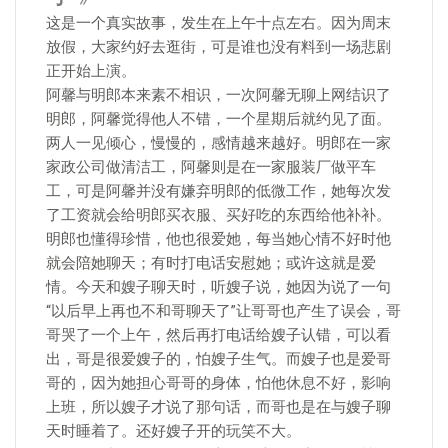
这是一个真实故事，发生在上午十点左右。因为周末
放假，大家约好去逛街，可是谁也没有料到一场悲剧
正开始上演。
阿馨与明郎本来素不相识，一次阿馨无聊上网结识了
明郎，阿馨觉得他人不错，一个星期后就约见了面。
两人一见倾心，慢慢的，感情越来越好。明郎在一家
家政公司做清洁工，阿馨则是在一家服装厂做平车
工，可是阿馨并没有嫌弃明郎的低微工作，她每次发
了工资就会给明郎买衣服、买好吃的东西给他补补。
明郎也懂得珍惜，他也很爱她，每当她心情不好时他
就会陪她聊天；有时打电话安慰她；或许这就是爱
情。今天和嫂子聊天时，听嫂子说，她因为说了一句
“以后早上再也不和哥聊天了”让哥哥也产生了误会，哥
哥哭了一个上午，然后再打电话给嫂子认错，可以看
出，哥是很爱嫂子的，怕嫂子生气。而嫂子也是爱哥
哥的，因为她担心哥哥的身体，怕他休息不好，影响
上班，所以嫂子才说了那句话，而哥也是在与嫂子聊
天时睡着了。还好嫂子开的玩笑不大。