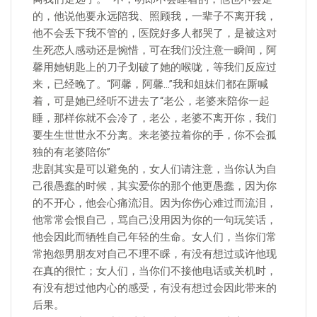
的，他说他要永远陪我、照顾我，一辈子不离开我，
他不会丢下我不管的，医院好多人都哭了，是被这对
生死恋人感动还是惋惜，可在我们没注意一瞬间，阿
馨用她钥匙上的刀子划破了她的喉咙，等我们反应过
来，已经晚了。“阿馨，阿馨…”我和姐妹们都在厮喊
着，可是她已经听不进去了“老公，老婆来陪你一起
睡，那样你就不会冷了，老公，老婆不离开你，我们
要生生世世永不分离。来老婆拉着你的手，你不会孤
独的有老婆陪你”
悲剧其实是可以避免的，女人们请注意，当你认为自
己很愚蠢的时候，其实爱你的那个他更愚蠢，因为你
的不开心，他会心痛流泪。因为你伤心难过而流泪，
他常常会恨自己，骂自己没用因为你的一句玩笑话，
他会因此而牺牲自己年轻的生命。女人们，当你们常
常抱怨男朋友对自己不理不睬，有没有想过或许他现
在真的很忙；女人们，当你们不接他电话或关机时，
有没有想过他内心的感受，有没有想过会因此带来的
后果。