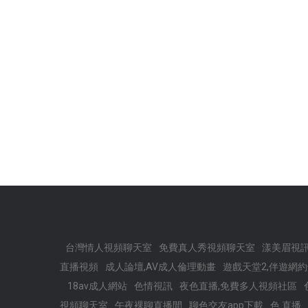
台灣情人視頻聊天室
免費真人秀視頻聊天室
漾美眉視
直播視頻
成人論壇,AV成人倫理動畫
遊戲天堂2,伴遊網
18av成人網站
色情視訊
夜色直播,免費多人視頻社區
視頻聊天室
午夜裸聊直播間
聊色交友app下載
色 直播