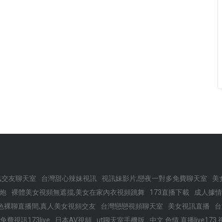
訊交友聊天室
台灣甜心辣妹視訊
視訊妹影片,戀夜一對多免費聊天室
美
約炮
裸體美女視頻無遮擋,美女在家內衣視頻跳舞
173直播下載
成人據情
色裸聊直播間,真人美女視頻交友
台灣戀戀視頻聊天室
美女視訊直播
台
免費視訊173live
日本AV視頻
ut聊天室手機版
中文 色情 直播live173