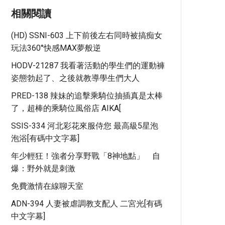
相關閱讀
(HD) SSNI-603 上下前後左右同時被搞痴女
玩法360°快感MAX夢般逆
HODV-21287 我看著活動的學生們的運動褲
姿態勃起了、之後就教導學生們大人
PRED-138 辣妹的追擊乘騎位抽插真是太棒
了，超棒的乘騎位風俗店 AIKA[
SSIS-334 河北彩花來服侍您 最高級5星泡
泡浴[有碼中文字幕]
年少輕狂！強者分享野戰「8神地點」 自
爆：野外就是刺激
免費激情在線聊天室
ADN-394 人妻被虐調教支配人 二宮光[有碼
中文字幕]