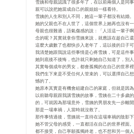
雪姨和母親認識了很多年了，在以前兩個人是同事
親可以說把她當成自己的親姐姐一樣看待。
雪姨的人生和別人不同，她這一輩子都沒有結婚。
她的父親也不在人世了，這個世界上她再也沒有一
母親也很難過，語氣傷感的說：「人活這一輩子啊
念的呢？其實就拿你雪姨來說，就應該在趁自己還
這麼大歲數了也都快步入老年了，這以後的日子可
我清楚她跟我說這些事情是心疼雪姨，可是這件事
她到底後不後悔，也許就只剩她自己知道了，別人
其實每個成年的男女，都會孤獨的在自己的世界裡
我們生下來是不受任何人管束的，可以選擇自己想
憾的了。
她原本其實是有機會組建自己的家庭，但就是因為
以前聽母親跟我講雪姨的故事，雪姨在二十多歲的
的，可就因為那場意外，雪姨的男朋友先一步離開
那是一場車禍，人當時就沒救了。
那件事情過後，雪姨就一直待在這場車禍的陰影下
她不管父母的感受，一直都活在自己的世界裡面。
都不接受，自己寧願孤獨終老，也不想和另一個人