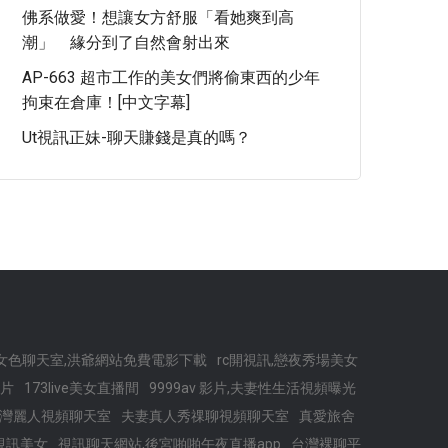
佛系做愛！想讓女方舒服「看她爽到高
潮」 緣分到了自然會射出來
AP-663 超市工作的美女們將偷東西的少年
拘束在倉庫！[中文字幕]
Ut視訊正妹-聊天賺錢是真的嗎？
女色聊天室,洪爺網站免費電影下載
rc開視訊,戀夜秀場美女
片
173live美女直播間
9999av 影片,夫妻性生活視頻曝光
灣麗人視頻聊天室
夫妻真人秀祼聊視頻聊天室
真愛旅舍
 視訊美女
視訊聊天網站,後宮啪啪午夜直播app
台灣裸聊平