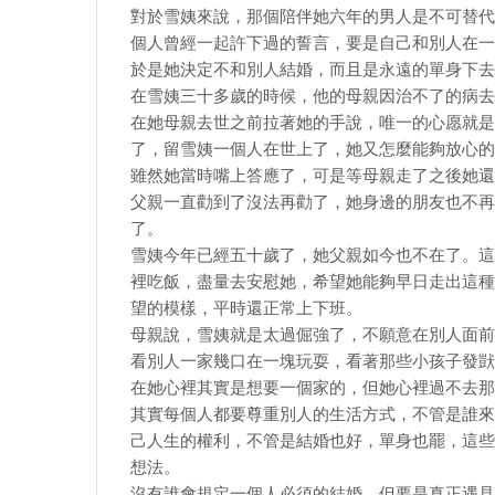
對於雪姨來說，那個陪伴她六年的男人是不可替代
個人曾經一起許下過的誓言，要是自己和別人在一
於是她決定不和別人結婚，而且是永遠的單身下去
在雪姨三十多歲的時候，他的母親因治不了的病去
在她母親去世之前拉著她的手說，唯一的心愿就是
了，留雪姨一個人在世上了，她又怎麼能夠放心的
雖然她當時嘴上答應了，可是等母親走了之後她還
父親一直勸到了沒法再勸了，她身邊的朋友也不再
了。
雪姨今年已經五十歲了，她父親如今也不在了。這
裡吃飯，盡量去安慰她，希望她能夠早日走出這種
望的模樣，平時還正常上下班。
母親說，雪姨就是太過倔強了，不願意在別人面前
看別人一家幾口在一塊玩耍，看著那些小孩子發獃
在她心裡其實是想要一個家的，但她心裡過不去那
其實每個人都要尊重別人的生活方式，不管是誰來
己人生的權利，不管是結婚也好，單身也罷，這些
想法。
沒有誰會規定一個人必須的結婚，但要是真正遇見