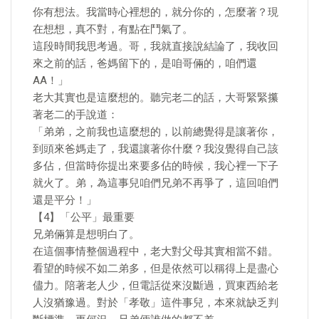
你有想法。我當時心裡想的，就分你的，怎麼著？現
在想想，真不對，有點在鬥氣了。
這段時間我思考過。哥，我就直接說結論了，我收回
來之前的話，爸媽留下的，是咱哥倆的，咱們還
AA！」
老大其實也是這麼想的。聽完老二的話，大哥緊緊攥
著老二的手說道：
「弟弟，之前我也這麼想的，以前總覺得是讓著你，
到頭來爸媽走了，我還讓著你什麼？我沒覺得自己該
多佔，但當時你提出來要多佔的時候，我心裡一下子
就火了。弟，為這事兒咱們兄弟不再爭了，這回咱們
還是平分！」
【4】「公平」最重要
兄弟倆算是想明白了。
在這個事情整個過程中，老大對父母其實相當不錯。
看望的時候不如二弟多，但是依然可以稱得上是盡心
儘力。陪著老人少，但電話從來沒斷過，買東西給老
人沒猶豫過。對於「孝敬」這件事兒，本來就缺乏判