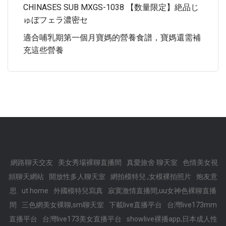
CHINASES SUB MXGS-1038 【数量限定】絶品じ
ゅぼフェラ濃密セ
適合哺乳期第一個月寶媽的營養食譜，寶媽還需補
充這些營養
網路聊天交友
美女秀場裸聊直播間
真愛旅舍 聊天室
色情美女視
頻聊天網站
開放性多人聊天室
網拍模特兒 ,女模裸拍照片
炮友意
思
ut home
外國模特兒寫真
寂寞激情直播間,uu女神色裸聊直播
間
三色網美女裸聊,sm聊天室
下載live直播平台
台灣live173mm
直播平台
台灣live173美女直播平台
showlive裸播app,日本成人性