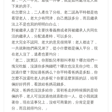
矩，一人一半兒。最後一件事，就是如何處理老人留
下來的房子。
在怎麼分上，二人產生了分歧。老二認為平時都是他
看望老人，老大少有問津，自己應該多分，而且繼承
法上不是也寫的明明白白么：
對被繼承人盡了主要扶養義務或者與被繼承人共同生
活的繼承人，分配遺產時，可以多分。
老大完全不認同。老大的意見很簡單：老人都走了，
一共就剩他們兩兄弟了，從小什麼都是倆人平分，現
在老人沒了，遺產也要均分：
「老二，說實話，你那點兒孝順叫孝順？哪次咱們一
塊兒吃飯，沒讓你多掏錢吧？哪次也沒見你少吃，我
說過什麼？我短過爸媽么？你平時看爸媽是多點，你
怎麼不說還吃老人的多呢？你要這麼算賬的話，咱哥
倆好好捋捋，看誰給爸媽花錢多。
再說，爸媽也沒說多給你，當初爸走的時候握的是咱
倆的手，老人可沒說過他就喜歡你一人。從小我就讓
著你，現在這事兒上，沒啥可商量的，分肯定是要
分，而且就得均分。」