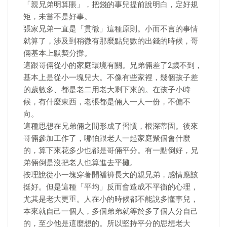
「親兄弟明算賬」，把錢的事兒提前說明白，定好規
矩，未嘗不是好事。
張家兄弟一直是「貫徹」這種原則。小而不言的事情
就算了，涉及到稍微有那麼點兒數的出錢的時候，哥
倆基本上默契分攤。
這跟哥倆從小的家庭環境有關。兄弟倆差了2歲不到，
基本上是從小一塊兒大。不像有些家裡，幾個孩子差
的歲數多、都是老二用老大剩下來的。在孩子小時
候，有什麼東西，老張都是倆人一人一份，不偏不
向。
這種思想在兄弟倆之間形成了習慣，根深蒂固。後來
哥倆參加工作了，哪怕跟老人一起家庭聚個會什麼
的，算下來花多少也都是哥倆平分。有一點倒好，兄
弟倆倒是沒把老人也算進去平攤。
按理說從小一塊穿著開襠褲長大的親兄弟，感情應該
挺好。但是這種「平均」反而會造成不平衡的心理，
尤其是老大更重。人在小的時候都不能說多懂事兒，
本來就自己一個人，多個弟弟就等於多了個人分自己
的，至少他是這麼想的。所以堅持平分的思想老大