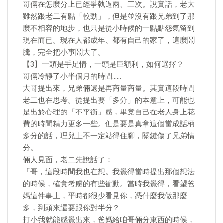
哥倆在怎麼分上已經爭執過兩、三次。說實話，老大
雖然跟老二有點「較勁」，但是並沒有跟兄弟到了那
麼不相容的地步，也只是從小時候的一點點怨氣留到
現在而已。現在人都成年、都有自己的家了，這麼鬧
騰，完全把小事鬧大了。
【3】一頭是手足情，一頭是巨額利，如何選擇？
哥倆冷靜了小半個月的時間……
大哥提出來，兄弟倆還是再商量商量。其實這段時間
老二也在思考。從提出要「多分」的本意上，可能也
是出於心理的「不平衡」感，畢竟自己在老人身上花
費的時間精力更多一些。但是要是真拿這個當成話柄
多分的話，理兒上不一定站得住腳，關鍵傷了兄弟情
分。
倆人見面，老二先說話了：
「哥，這段時間我也在想。我覺得當時提出那個想法
的時候，確實考慮的有些衝動。當時我覺得，看望爸
媽這件事上，平時都很少看見你，憑什麼我做那麼
多，到頭來還要跟你對半分？
打小我就能感覺出來，爸媽給咱哥倆分東西的時候，