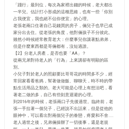
「踐行」最到位，每次為家裡出錢的時候，老大都出
一半兒。估計打小形成的這種思維，也有一些「你別
占我便宜，我也絕不佔你便宜」的心理。
老張老兩口住著自己花錢買的房子，倆兒子也早已成
家分出去住。從老張的角度，他對倆孩子不分彼此。
雖然小時候經常教育老大：什麼事兒你讓著點弟弟，
但是什麼東西都是哥倆都有，沒短過誰。
【2】分老人房產，是否也要「AA」？
從兩兄弟對待老人的「行為」上來講卻有明顯的區
別。
小兒子對於老人的照顧要比哥哥花的時間多不少，經
常回家看看爸媽，幫著做做飯、聊聊天，時不時的帶
點生活用品之類的。老大可能是心理上有想法吧，看
著老二做的多，自己有些刻意迴避的心理。
到2016年的時候，老張兩口子先後過世。臨終前，老
張一手拉著一個兒子，已經說不出話來，但是從他的
眼神中，可以看出對兩個兒子的眷戀，疼愛和不舍……
老人過世之後，兄弟倆操辦了一切後事，還是老規