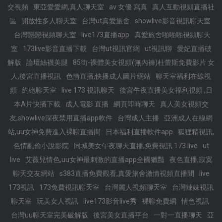
交視頻
東亞愛愛網,真人聊天室
av 女優 寫真
真人互動視頻直播社
區
開放性多人聊天室
台灣ut真愛旅舍
showlive影音視訊聊天室
台灣戀戀視頻聊天室
live173直播app
真愛旅舍啪啪啪視頻聊天
室
173live影音直播下載
台灣ut視訊官網
ut視訊聊
愛妃直播破
解版
論壇絲襪美腿
85街-裸體美女視頻(無內褲)杜蕾斯免費影片 女
人,後宮直播視訊
色情直播,快播成人圖片網站
聊天室福利在線視
頻
約砲聊天室
live 173 視訊聊天
後宮午夜直播美女福利視頻 ,日
本A片快播下載
成人電影 直播
網頁即時聊天
真人美女視頻交
友,showlive深夜禁用直播app軟件
台灣成人主播
亞洲成人在線網
站,uu女神免費進入裸聊直播間
日本福利直播軟件app
狐狸精視訊,
色情亂倫小說影院
同城美女午夜聊天直播,免費視訊 173 live
ut
live
艾薇兒情色,uu女神最刺激的直播app全國獵豔
夜色直播,寂寞
聊天交友網站
s383直播免費觀看,真愛旅舍激情視頻直播間
live
173視訊
173免費視訊聊天室
台灣麗人視頻聊天室
台灣辣妹視訊
聊天室
玩美女人視訊
live173影音live秀
裸聊免費網
情色視訊
台灣uu聊天室完美破解版
後宮美女直播平台
一對一直播聊天
亞