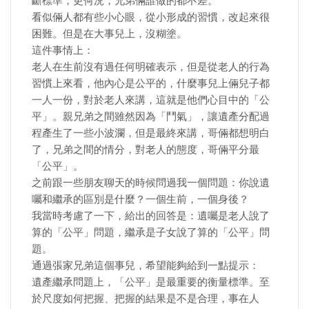
斷標準，更何況，兄弟倆誰做的都不差。
看似倆人都有些小心眼，從小形成的習慣，改起來很
困難。但是在大事兒上，沒糊塗。
這件事情上：
老人在生前沒有過任何明確表示，但是從老人的行為
習慣上來看，他內心是公平的，什麼事兒上倆兒子都
一人一份，對於老人來講，這就是他們心目中的「公
平」。親兄弟之間雖然因為「鬥氣」，讓遺產分配過
程產生了一些小波瀾，但是最終來講，哥倆都想明白
了，兄弟之間的情分，對老人的態度，哥倆平分最
「公平」。
之前跟一些朋友聊天的時候問過我一個問題：你說遺
囑和繼承的區別是什麼？一個生前，一個身後？
我當時考慮了一下，給出的回答是：遺囑是老人說了
算的「公平」問題，繼承是子女說了算的「公平」問
題。
通過張家兄弟這個事兒，希望能夠給到一點提示：
遺產繼承問題上，「公平」是最重要的衡量標準。至
於尺度如何把握、把握的結果是不是合理，事在人