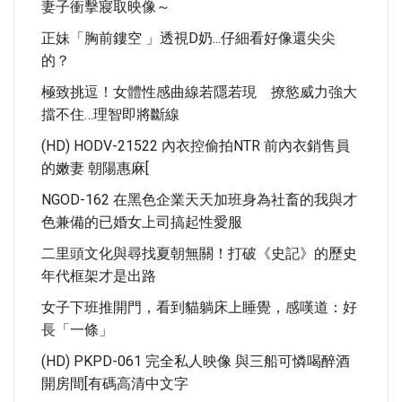
妻子衝擊寢取映像～
正妹「胸前鏤空 」透視D奶...仔細看好像還尖尖
的？
極致挑逗！女體性感曲線若隱若現 撩慾威力強大
擋不住…理智即將斷線
(HD) HODV-21522 內衣控偷拍NTR 前內衣銷售員
的嫩妻 朝陽惠麻[
NGOD-162 在黑色企業天天加班身為社畜的我與才
色兼備的已婚女上司搞起性愛服
二里頭文化與尋找夏朝無關！打破《史記》的歷史
年代框架才是出路
女子下班推開門，看到貓躺床上睡覺，感嘆道：好
長「一條」
(HD) PKPD-061 完全私人映像 與三船可憐喝醉酒
開房間[有碼高清中文字